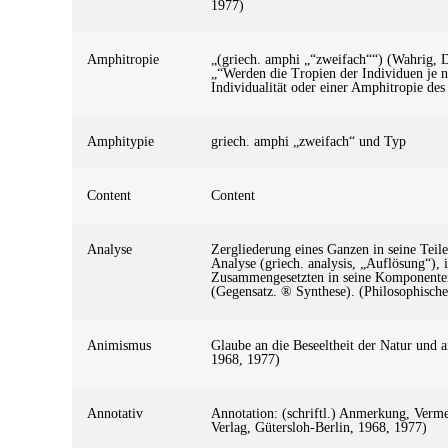
1977)
Amphitropie
„(griech. amphi „“zweifach““) (Wahrig, 
„“Werden die Tropien der Individuen je n
Individualität oder einer Amphitropie des
Amphitypie
griech. amphi „zweifach“ und Typ
Content
Content
Analyse
Zergliederung eines Ganzen in seine Teil
Analyse (griech. analysis, „Auflösung“), 
Zusammengesetzten in seine Komponenten, 
(Gegensatz. ® Synthese). (Philosophische
Animismus
Glaube an die Beseeltheit der Natur und 
1968, 1977)
Annotativ
Annotation: (schriftl.) Anmerkung, Verm
Verlag, Gütersloh-Berlin, 1968, 1977)