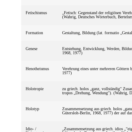
Fetischismus
„Fetisch: Gegenstand der religiösen Vereh
(Wahrig, Deutsches Wörterbuch, Bertelsm
Formation
Gestaltung, Bildung (lat. formatio „Gest
Genese
Entstehung, Entwicklung, Werden, Bildun
1968, 1977)
Henotheismus
Verehrung eines unter mehreren Göttern b
1977)
Holotropie
zu griech. holos „ganz, vollständig“ Zus
tropos „Drehung, Wendung“). (Wahrig, D
Holotyp
Zusammensetzung aus griech. holos „ganz,
Gütersloh-Berlin, 1968, 1977) der auf das
Idio- /
„Zusammensetzung aus griech. idios „“ei