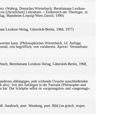
igen). (Wahrig, Deutsches Wörterbuch, Bertelsmann Lexikon-
n [christlichen] Lehrsätzen. • Teilbereich der Theologie, in
erlag, Mannheim-Leipzig-Wien-Zürich, 1990)
mann Lexikon-Verlag, Gütersloh-Berlin, 1968, 1977)
t werden kann. (Philosophisches Wörterbuch, 14. Auflage,
end; rein begrifflich; von vornherein. Apriori: Vernunftsatz
erbuch, Bertelsmann Lexikon-Verlag, Gütersloh-Berlin, 1968,
hts anderem abhängigen, jede wirkende Ursache ausschließenden
 alio). Seit den Anfängen in der Patristik (Philosophie und
ins hat: Der Schöpfer selbst ist «ursprungslos» und «ungezeugt»
dl. Ausdruck, poet. Wendung, poet. Bild (zu griech. tropos