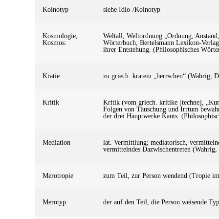
Koinotyp
siehe Idio-/Koinotyp
Kosmologie,
Weltall, Weltordnung „Ordnung, Anstand
Kosmos:
Wörterbuch, Bertelsmann Lexikon-Verlag, 
ihrer Entstehung. (Philosophisches Wörte
Kratie
zu griech. kratein „herrschen“ (Wahrig, 
Kritik
Kritik (vom griech. kritike [techne], „Ku
Folgen von Täuschung und Irrtum bewahrt, 
der drei Hauptwerke Kants. (Philosophisc
Mediation
lat. Vermittlung; mediatorisch, vermittel
vermittelndes Dazwischentreten (Wahrig,
Merotropie
zum Teil, zur Person wendend (Tropie i
Merotyp
der auf den Teil, die Person weisende Ty