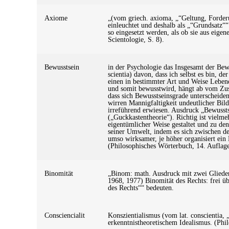
Axiome
„(vom griech. axioma, „“Geltung, Forderu
einleuchtet und deshalb als „“Grundsatz““
so eingesetzt werden, als ob sie aus eig
Scientologie, S. 8).
Bewusstsein
in der Psychologie das Insgesamt der Bew
scientia) davon, dass ich selbst es bin, d
einen in bestimmter Art und Weise Lebe
und somit bewusstwird, hängt ab vom Zus
dass sich Bewusstseinsgrade unterscheide
wirren Mannigfaltigkeit undeutlicher Bild
irreführend erwiesen. Ausdruck „Bewussts
(„Guckkastentheorie“). Richtig ist vielmeh
eigentümlicher Weise gestaltet und zu de
seiner Umwelt, indem es sich zwischen de
umso wirksamer, je höher organisiert ein
(Philosophisches Wörterbuch, 14. Auflage
Binomität
„Binom: math. Ausdruck mit zwei Glieder
1968, 1977) Binomität des Rechts: frei ü
des Rechts““ bedeuten.
Consciencialit
Konszientialismus (vom lat. conscientia,
erkenntnistheoretischem Idealismus. (Phi