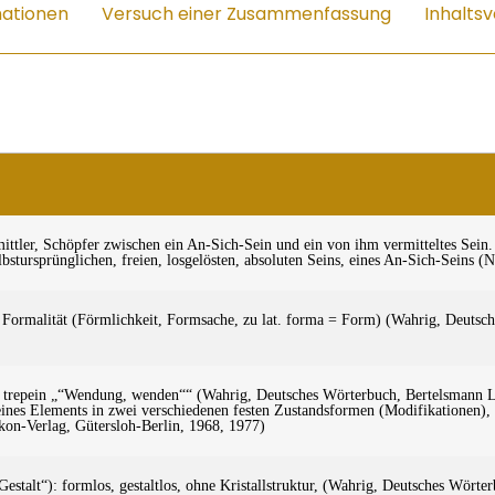
mationen
Versuch einer Zusammenfassung
Inhaltsv
rmittler, Schöpfer zwischen ein An-Sich-Sein und ein von ihm vermitteltes Sein.
tursprünglichen, freien, losgelösten, absoluten Seins, eines An-Sich-Seins (N
 Formalität (Förmlichkeit, Formsache, zu lat. forma = Form) (Wahrig, Deutsc
od. trepein „“Wendung, wenden““ (Wahrig, Deutsches Wörterbuch, Bertelsmann 
es Elements in zwei verschiedenen festen Zustandsformen (Modifikationen), 
on-Verlag, Gütersloh-Berlin, 1968, 1977)
estalt“): formlos, gestaltlos, ohne Kristallstruktur, (Wahrig, Deutsches Wört