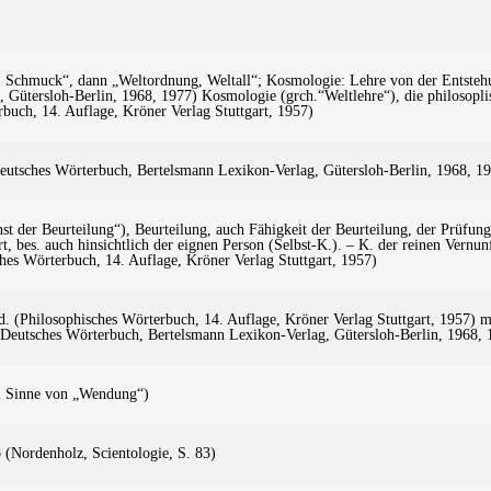
, Schmuck“, dann „Weltordnung, Weltall“; Kosmologie: Lehre von der Entste
Gütersloh-Berlin, 1968, 1977) Kosmologie (grch.“Weltlehre“), die philosoplisc
rbuch, 14. Auflage, Kröner Verlag Stuttgart, 1957)
Deutsches Wörterbuch, Bertelsmann Lexikon-Verlag, Gütersloh-Berlin, 1968, 1
nst der Beurteilung“), Beurteilung, auch Fähigkeit der Beurteilung, der Prüfun
bes. auch hinsichtlich der eignen Person (Selbst-K.). – K. der reinen Vernunft
hes Wörterbuch, 14. Auflage, Kröner Verlag Stuttgart, 1957)
nd. (Philosophisches Wörterbuch, 14. Auflage, Kröner Verlag Stuttgart, 1957) me
 Deutsches Wörterbuch, Bertelsmann Lexikon-Verlag, Gütersloh-Berlin, 1968, 
m Sinne von „Wendung“)
p (Nordenholz, Scientologie, S. 83)