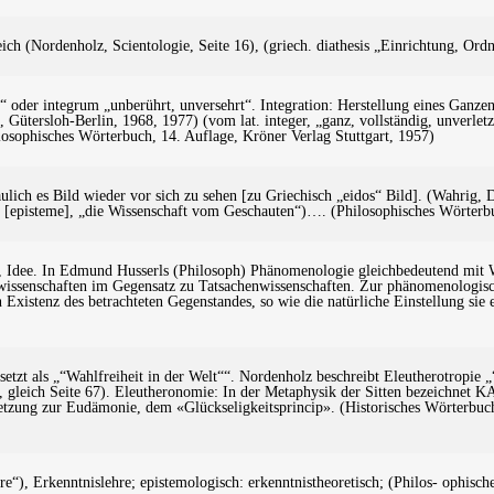
ich (Nordenholz, Scientologie, Seite 16), (griech. diathesis „Einrichtung, Ord
eit“ oder integrum „unberührt, unversehrt“. Integration: Herstellung eines Gan
Gütersloh-Berlin, 1968, 1977) (vom lat. integer, „ganz, vollständig, unverletz
losophisches Wörterbuch, 14. Auflage, Kröner Verlag Stuttgart, 1957)
aulich es Bild wieder vor sich zu sehen [zu Griechisch „eidos“ Bild]. (Wahrig
e [episteme], „die Wissenschaft vom Geschauten“)…. (Philosophisches Wörterbu
iff, Idee. In Edmund Husserls (Philosoph) Phänomenologie gleichbedeutend mit 
swissenschaften im Gegensatz zu Tatsachenwissenschaften. Zur phänomenologi
en Existenz des betrachteten Gegenstandes, so wie die natürliche Einstellung si
setzt als „“Wahlfreiheit in der Welt““. Nordenholz beschreibt Eleutherotropie 
 gleich Seite 67). Eleutheronomie: In der Metaphysik der Sitten bezeichnet KA
tzung zur Eudämonie, dem «Glückseligkeitsprincip». (Historisches Wörterbuch 
re“), Erkenntnislehre; epistemologisch: erkenntnistheoretisch; (Philos- ophisc