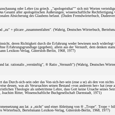
 Anschauung oder Lehre (zu griech. „“apologeisthai““ sich mit Worten verteid
as Gesamt aller apologetischen Äußerungen; wissenschaftliche Rechtfertigung vo
ationalen Absicherung des Glaubens befasst. (Duden Fremdwörterbuch, Dudenv
 ad „zu“ + plicare „zusammenfalten“. (Wahrig, Deutsches Wörterbuch, Bertels
 Einsicht, deren Richtigkeit durch die Erfahrung weder bewiesen noch widerleg
 Ohne Erfahrungsgrundlage (gegeben), allein aus der Vernunft, dem denken stamm
ann Lexikon-Verlag, Gütersloh-Berlin, 1968, 1977)
nd lat. rationalis „vernünftig“, ® Ratio „Vernunft“) (Wahrig, Deutsches Wört
hnet das Durch-sich-sein oder das Von-sich-her-sein (esse a se) als den von nic
ise dessen, was als Verursachtes seinen Bestand «von anderem her» hat (esse ab
hristlichen Theologie als unbetrittene Lehre, dass Gott keine Ursache seines Se
, Joachim Ritter, Wissenschaftliche Buchgesellschaft Darmstadt, 1971)
mmensetzung aus lat. a „nicht“ und einer Ableitung von ® „Trope“. Trope = bil
s Wörterbuch, Bertelsmann Lexikon-Verlag, Gütersloh-Berlin, 1968, 1977)