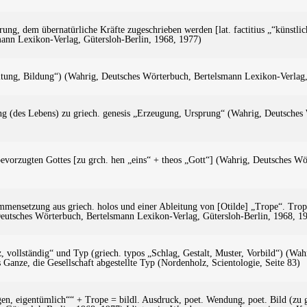
rung, dem übernatürliche Kräfte zugeschrieben werden [lat. factitius „“künstlic
ann Lexikon-Verlag, Gütersloh-Berlin, 1968, 1977)
altung, Bildung“) (Wahrig, Deutsches Wörterbuch, Bertelsmann Lexikon-Verlag,
g (des Lebens) zu griech. genesis „Erzeugung, Ursprung“ (Wahrig, Deutsches 
evorzugten Gottes [zu grch. hen „eins“ + theos „Gott“] (Wahrig, Deutsches W
ammensetzung aus griech. holos und einer Ableitung von [Otilde] „Trope“. Trop
eutsches Wörterbuch, Bertelsmann Lexikon-Verlag, Gütersloh-Berlin, 1968, 1
 vollständig“ und Typ (griech. typos „Schlag, Gestalt, Muster, Vorbild“) (Wa
 Ganze, die Gesellschaft abgestellte Typ (Nordenholz, Scientologie, Seite 83)
gen, eigentümlich““ + Trope = bildl. Ausdruck, poet. Wendung, poet. Bild (zu