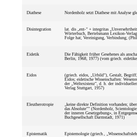
Diathese
Nordenholz setzt Diathese mit Analyse gle
Disintegration
lat. dis „ent-“ + integritas „Unversehrth
Wörterbuch, Bertelsmann Lexikon-Verlag, 
Folge hat; Vereinigung, Verbindung; (Phi
Eidetik
Die Fähigkeit früher Gesehenes als ansch
Berlin, 1968, 1977) (vom griech. eidetik
Eidos
(griech. eidos, „Urbild“), Gestalt, Begr
Eidos; eidetische Wissenschaften: Wesen
der „Weltexistenz“, d. h. der individuell
Verlag Stuttgart, 1957)
Eleutherotropie
„keine direkte Definition vorhanden; über
das Absolute““ (Nordenholz, Scientologie,
der inneren Gesetzgebung», in Entgegense
Buchgesellschaft Darmstadt, 1971)
Epistematik
Epistemologie (griech., „Wissenschaftsleh