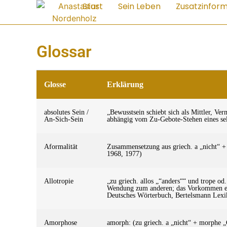
Start
Sein Leben
Zusatzinfor
Glossar
Glosse
Erklärung
absolutes Sein /
„Bewusstsein schiebt sich als Mittler, Ve
An-Sich-Sein
abhängig vom Zu-Gebote-Stehen eines selbs
Aformalität
Zusammensetzung aus griech. a „nicht“ +
1968, 1977)
Allotropie
„zu griech. allos „“anders““ und trope 
Wendung zum anderen; das Vorkommen ein
Deutsches Wörterbuch, Bertelsmann Lexik
Amorphose
amorph: (zu griech. a „nicht“ + morphe „G