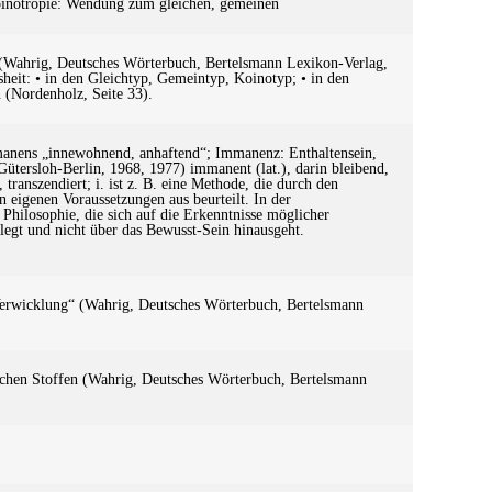
oinotropie: Wendung zum gleichen, gemeinen
) (Wahrig, Deutsches Wörterbuch, Bertelsmann Lexikon-Verlag,
heit: • in den Gleichtyp, Gemeintyp, Koinotyp; • in den
n (Nordenholz, Seite 33).
mmanens „innewohnend, anhaftend“; Immanenz: Enthaltensein,
tersloh-Berlin, 1968, 1977) immanent (lat.), darin bleibend,
ranszendiert; i. ist z. B. eine Methode, die durch den
 eigenen Voraussetzungen aus beurteilt. In der
Philosophie, die sich auf die Erkenntnisse möglicher
legt und nicht über das Bewusst-Sein hinausgeht.
, Verwicklung“ (Wahrig, Deutsches Wörterbuch, Bertelsmann
dlichen Stoffen (Wahrig, Deutsches Wörterbuch, Bertelsmann