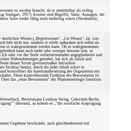
wiesen zu werden braucht, da er unmittelbar als richtig
lag Stuttgart, 1957) Axiome sind Begriffe, Sätze, Aussagen, die
nderer Seite weder fähig noch bedürftig wären (Nordenholz,
 deutlichen Wissen („Begleitwissen“, „Ge-Wissen“, lat. con-
ch lebt nicht nur, sondern er erlebt außerdem sich selbst als
ig, wenn es wahrgenommen werden kann. Ob es wahrgenommen
ebenheit kann auch mehr oder weniger bewusst sein, so
m Ich oder vor der Seele vorbeiströmenden ungegliederten und
lichen Wahrnehmungen gestaltet, hat sich als falsch und
e Seele diesen Strom gewissermaßen betrachten
e Struktur besitzt, durch die jeder Inhalt sofort in
 und kontrolliert die Auseinandersetzung des Organismus mit
altet. Diese kontrollierende Funktion des Bewusstseins ist
. Über das „reine Bewusstsein“ der Phänomenologie Intention.
 Wörterbuch, Bertelsmann Lexikon-Verlag, Gütersloh-Berlin,
rägung““ übersetzt, so könnte es „“die zweifache Ausprägung
sstsein Gegebene beschränkt; auch gleichbedeutend mit