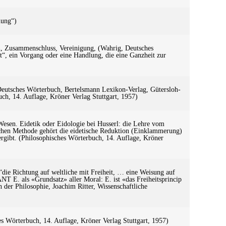
nung“)
zen, Zusammenschluss, Vereinigung, (Wahrig, Deutsches
t“, ein Vorgang oder eine Handlung, die eine Ganzheit zur
, Deutsches Wörterbuch, Bertelsmann Lexikon-Verlag, Gütersloh-
ch, 14. Auflage, Kröner Verlag Stuttgart, 1957)
Wesen. Eidetik oder Eidologie bei Husserl: die Lehre vom
schen Methode gehört die eidetische Reduktion (Einklammerung)
e ergibt. (Philosophisches Wörterbuch, 14. Auflage, Kröner
„“die Richtung auf weltliche mit Freiheit, … eine Weisung auf
NT E. als «Grundsatz» aller Moral: E. ist «das Freiheitsprincip
der Philosophie, Joachim Ritter, Wissenschaftliche
hes Wörterbuch, 14. Auflage, Kröner Verlag Stuttgart, 1957)