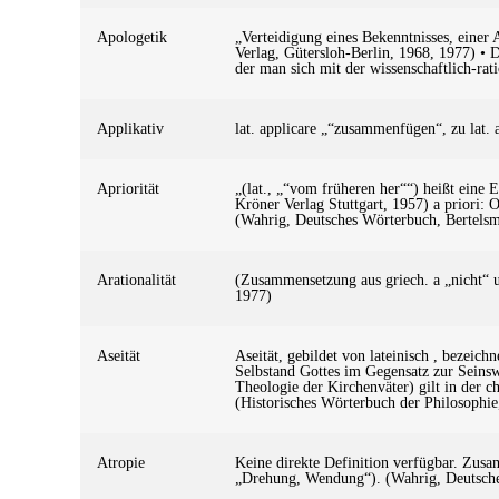
Apologetik
„Verteidigung eines Bekenntnisses, einer
Verlag, Gütersloh-Berlin, 1968, 1977) • D
der man sich mit der wissenschaftlich-r
Applikativ
lat. applicare „“zusammenfügen“, zu lat.
Apriorität
„(lat., „“vom früheren her““) heißt eine
Kröner Verlag Stuttgart, 1957) a priori:
(Wahrig, Deutsches Wörterbuch, Bertelsm
Arationalität
(Zusammensetzung aus griech. a „nicht“ u
1977)
Aseität
Aseität, gebildet von lateinisch , bezeic
Selbstand Gottes im Gegensatz zur Seinswe
Theologie der Kirchenväter) gilt in der c
(Historisches Wörterbuch der Philosophie
Atropie
Keine direkte Definition verfügbar. Zusa
„Drehung, Wendung“). (Wahrig, Deutsche