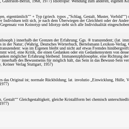
, Gütersloh-Berlin, 1968, 1977) Idiotropie: Wendung zum anderen, eigenen K
en, eigentümlich““ + Typ (griech. typos „“Schlag, Gestalt, Muster, Vorbild““
r Individuen teilt sich, je nach dem Überwiegen der Gleichheit oder der Anders
 Gegensatz von Koinotyp und Idiotyp sieht sich alle Individualität eingeschobe
hilosoph.) innerhalb der Grenzen der Erfahrung; Ggs. ® transzendent; (lat. i
 in der Natur; (Wahrig, Deutsches Wörterbuch, Bertelsmann Lexikon-Verlag, Gü
ranszendent: was im Eigenen bleibt und nicht auf etwas Fremdes hinübergreift, t
mmt wird, eine Kritik, die einen Gedanken oder ein Gedankensystem von dessen
hranken möglicher Erfahrung bleibend. Immanenzphilosophie, eine Richtung der 
 innerhalb des Bewusstseins für möglich hält, das Sein in das Bewusst-Sein ver
, Kröner Verlag Stuttgart, 1957)
des das Original ist; normale Rückbildung; lat. involutio „Einwicklung, Hülle
 1977)
, Gestalt““ Gleichgestaltigkeit, gleiche Kristallform bei chemisch unterschie
 1977)