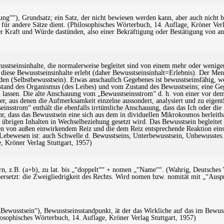
ng““), Grundsatz; ein Satz, der nicht bewiesen werden kann, aber auch nicht be
 für andere Sätze dient. (Philosophisches Wörterbuch, 14. Auflage, Kröner Ver
ener Kraft und Würde dastünden, also einer Bekräftigung oder Bestätigung von a
usstseinsinhalte, die normalerweise begleitet sind von einem mehr oder weniger
er diese Bewusstseinsinhalte erlebt (daher Bewusstseinsinhalt=Erlebnis). Der Mens
nden (Selbstbewusstsein). Etwas anschaulich Gegebenes ist bewusstseinsfäh
tand des Organismus (des Leibes) und vom Zustand des Bewusstseins; eine Geg
n lassen. Die alte Anschauung vom „Bewusstseinsstrom“ d. h. von einer vor de
er, aus denen die Aufmerksamkeit einzelne aussondert, analysiert und zu eigent
einsstrom“ enthält die ebenfalls irrtümliche Anschauung, dass das Ich oder di
r, dass das Bewusstsein eine sich aus dem in dividuellen Mikrokosmos herleitbar
n übrigen Inhalten in Wechselbeziehung gesetzt wird. Das Bewusstsein begleitet
n von außen einwirkendem Reiz und die dem Reiz entsprechende Reaktion einsch
 Lebewesen ist: auch Schwelle d. Bewusstseins, Unterbewusstsein, Unbewusstes
, Kröner Verlag Stuttgart, 1957)
n, z.B. (a+b), zu lat. bis „“doppelt““ + nomen „“Name““. (Wahrig, Deutsches
bersetzt: die Zweigliedrigkeit des Rechts. Wird nomen bzw. nomität mit „“Ausp
 „Bewusstsein“), Bewusstseinsstandpunkt, ät der das Wirkliche auf das im Bewu
losophisches Wörterbuch, 14. Auflage, Kröner Verlag Stuttgart, 1957)