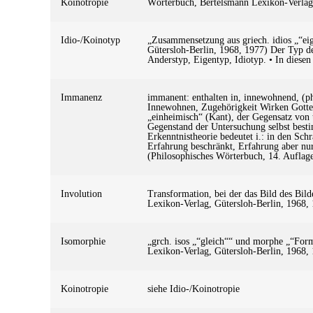
Koinotropie
Wörterbuch, Bertelsmann Lexikon-Verlag
Idio-/Koinotyp
„Zusammensetzung aus griech. idios „“eig
Gütersloh-Berlin, 1968, 1977) Der Typ de
Anderstyp, Eigentyp, Idiotyp. • In diesen
Immanenz
immanent: enthalten in, innewohnend, (p
Innewohnen, Zugehörigkeit Wirken Gottes
„einheimisch“ (Kant), der Gegensatz von t
Gegenstand der Untersuchung selbst besti
Erkenntnistheorie bedeutet i.: in den Sc
Erfahrung beschränkt, Erfahrung aber nur
(Philosophisches Wörterbuch, 14. Auflage
Involution
Transformation, bei der das Bild des Bil
Lexikon-Verlag, Gütersloh-Berlin, 1968,
Isomorphie
„grch. isos „“gleich““ und morphe „“Form
Lexikon-Verlag, Gütersloh-Berlin, 1968,
Koinotropie
siehe Idio-/Koinotropie