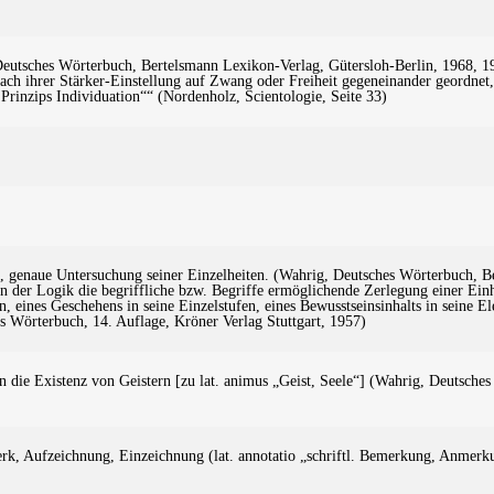
Deutsches Wörterbuch, Bertelsmann Lexikon-Verlag, Gütersloh-Berlin, 1968,
ach ihrer Stärker-Einstellung auf Zwang oder Freiheit gegeneinander geordnet
 Prinzips Individuation““ (Nordenholz, Scientologie, Seite 33)
e, genaue Untersuchung seiner Einzelheiten. (Wahrig, Deutsches Wörterbuch, 
in der Logik die begriffliche bzw. Begriffe ermöglichende Zerlegung einer Einhei
eines Geschehens in seine Einzelstufen, eines Bewusstseinsinhalts in seine El
s Wörterbuch, 14. Auflage, Kröner Verlag Stuttgart, 1957)
an die Existenz von Geistern [zu lat. animus „Geist, Seele“] (Wahrig, Deutsch
erk, Aufzeichnung, Einzeichnung (lat. annotatio „schriftl. Bemerkung, Anmer